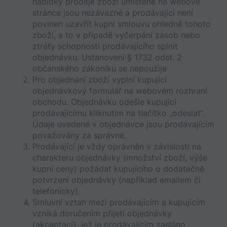
nabídky prodeje zboží umístěné na webové 
stránce jsou nezávazné a prodávající není 
povinen uzavřít kupní smlouvu ohledně tohoto 
zboží, a to v případě vyčerpání zásob nebo 
ztráty schopnosti prodávajícího splnit 
objednávku. Ustanovení § 1732 odst. 2 
občanského zákoníku se nepoužije
Pro objednání zboží vyplní kupující 
objednávkový formulář na webovém rozhraní 
obchodu. Objednávku odešle kupující 
prodávajícímu kliknutím na tlačítko „odeslat“. 
Údaje uvedené v objednávce jsou prodávajícím 
považovány za správné. 
Prodávající je vždy oprávněn v závislosti na 
charakteru objednávky (množství zboží, výše 
kupní ceny) požádat kupujícího o dodatečné 
potvrzení objednávky (například emailem či 
telefonicky). 
Smluvní vztah mezi prodávajícím a kupujícím 
vzniká doručením přijetí objednávky 
(akceptací), jež je prodávajícím zasláno 