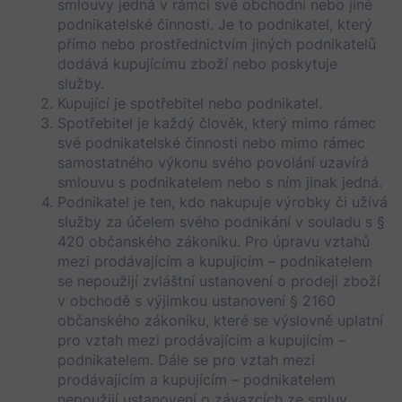
smlouvy jedná v rámci své obchodní nebo jiné 
podnikatelské činnosti. Je to podnikatel, který 
přímo nebo prostřednictvím jiných podnikatelů 
dodává kupujícímu zboží nebo poskytuje 
služby.
Kupující je spotřebitel nebo podnikatel. 
Spotřebitel je každý člověk, který mimo rámec 
své podnikatelské činnosti nebo mimo rámec 
samostatného výkonu svého povolání uzavírá 
smlouvu s podnikatelem nebo s ním jinak jedná. 
Podnikatel je ten, kdo nakupuje výrobky či užívá 
služby za účelem svého podnikání v souladu s § 
420 občanského zákoníku. Pro úpravu vztahů 
mezi prodávajícím a kupujícím – podnikatelem 
se nepoužijí zvláštní ustanovení o prodeji zboží 
v obchodě s výjimkou ustanovení § 2160 
občanského zákoníku, které se výslovně uplatní 
pro vztah mezi prodávajícím a kupujícím – 
podnikatelem. Dále se pro vztah mezi 
prodávajícím a kupujícím – podnikatelem 
nepoužijí ustanovení o závazcích ze smluv 