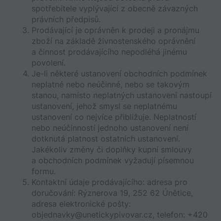
spotřebitele vyplývající z obecně závazných 
právních předpisů.
Prodávající je oprávněn k prodeji a pronájmu 
zboží na základě živnostenského oprávnění 
a činnost prodávajícího nepodléhá jinému 
povolení. 
Je-li některé ustanovení obchodních podmínek 
neplatné nebo neúčinné, nebo se takovým 
stanou, namísto neplatných ustanovení nastoupí 
ustanovení, jehož smysl se neplatnému 
ustanovení co nejvíce přibližuje. Neplatností 
nebo neúčinností jednoho ustanovení není 
dotknutá platnost ostatních ustanovení. 
Jakékoliv změny či doplňky kupní smlouvy 
a obchodních podmínek vyžadují písemnou 
formu. 
Kontaktní údaje prodávajícího: adresa pro 
doručování: Rýznerova 19, 252 62 Únětice, 
adresa elektronické pošty: 
objednavky@unetickypivovar.cz, telefon: +420 