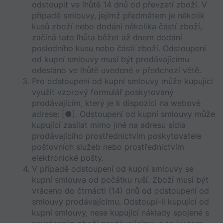
odstoupit ve lhůtě 14 dnů od převzetí zboží. V 
případě smlouvy, jejímž předmětem je několik 
kusů zboží nebo dodání několika částí zboží, 
začíná tato lhůta běžet až dnem dodání 
posledního kusu nebo části zboží. Odstoupení 
od kupní smlouvy musí být prodávajícímu 
odesláno ve lhůtě uvedené v předchozí větě.
Pro odstoupení od kupní smlouvy může kupující 
využit vzorový formulář poskytovaný 
prodávajícím, který je k dispozici na webové 
adrese: [●]. Odstoupení od kupní smlouvy může 
kupující zasílat mimo jiné na adresu sídla 
prodávajícího prostřednictvím poskytovatele 
poštovních služeb nebo prostřednictvím 
elektronické pošty.
V případě odstoupení od kupní smlouvy se 
kupní smlouva od počátku ruší. Zboží musí být 
vráceno do čtrnácti (14) dnů od odstoupení od 
smlouvy prodávajícímu. Odstoupí-li kupující od 
kupní smlouvy, nese kupující náklady spojené s 