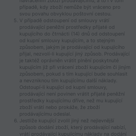
navrácením zboží prodávajícímu, a to i v tom 
případě, kdy zboží nemůže být vráceno pro 
svou povahu obvyklou poštovní cestou.
V případě odstoupení od smlouvy vrátí 
prodávající peněžní prostředky přijaté od 
kupujícího do čtrnácti (14) dnů od odstoupení 
od kupní smlouvy kupujícím, a to stejným 
způsobem, jakým je prodávající od kupujícího 
přijal, nezvolí-li kupující jiný způsob. Prodávající 
je taktéž oprávněn vrátit plnění poskytnuté 
kupujícím již při vrácení zboží kupujícím či jiným 
způsobem, pokud s tím kupující bude souhlasit 
a nevzniknou tím kupujícímu další náklady. 
Odstoupí-li kupující od kupní smlouvy, 
prodávající není povinen vrátit přijaté peněžní 
prostředky kupujícímu dříve, než mu kupující 
zboží vrátí nebo prokáže, že zboží 
prodávajícímu odeslal.
Jestliže kupující zvolil jiný než nejlevnější 
způsob dodání zboží, který prodávající nabízí, 
vrátí prodávající kupujícímu náklady na dodání 