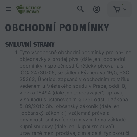
0
OBCHODNÍ PODMÍNKY
SMLUVNÍ STRANY
Tyto všeobecné obchodní podmínky pro on-line 
objednávky a prodej piva (dále jen „obchodní 
podmínky“) společnosti Únětický pivovar a.s., 
IČO: 24736708, se sídlem Rýznerova 19/5, PSČ 
25262, Únětice, zapsané v obchodním rejstříku 
vedeném u Městského soudu v Praze, oddíl B, 
vložka 16494 (dále jen „prodávající“) upravují 
v souladu s ustanovením § 1751 odst. 1 zákona 
č. 89/2012 Sb., občanský zákoník (dále jen 
„občanský zákoník“) vzájemná práva a 
povinnosti smluvních stran vzniklé na základě 
kupní smlouvy (dále jen „kupní smlouva“) 
uzavírané mezi prodávajícím a další fyzickou či 