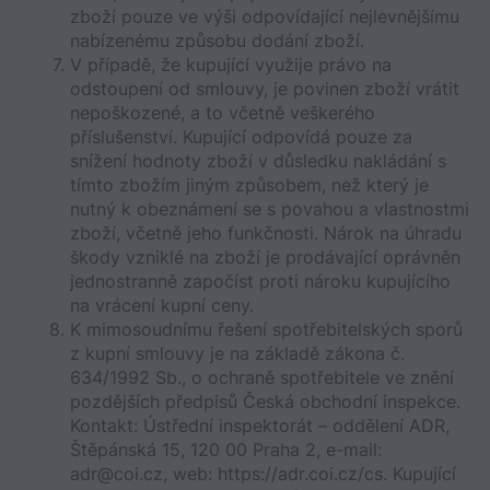
zboží pouze ve výši odpovídající nejlevnějšímu 
nabízenému způsobu dodání zboží.
V případě, že kupující využije právo na 
odstoupení od smlouvy, je povinen zboží vrátit 
nepoškozené, a to včetně veškerého 
příslušenství. Kupující odpovídá pouze za 
snížení hodnoty zboží v důsledku nakládání s 
tímto zbožím jiným způsobem, než který je 
nutný k obeznámení se s povahou a vlastnostmi 
zboží, včetně jeho funkčnosti. Nárok na úhradu 
škody vzniklé na zboží je prodávající oprávněn 
jednostranně započíst proti nároku kupujícího 
na vrácení kupní ceny.
K mimosoudnímu řešení spotřebitelských sporů 
z kupní smlouvy je na základě zákona č. 
634/1992 Sb., o ochraně spotřebitele ve znění 
pozdějších předpisů Česká obchodní inspekce. 
Kontakt: Ústřední inspektorát – oddělení ADR, 
Štěpánská 15, 120 00 Praha 2, e-mail: 
adr@coi.cz, web: https://adr.coi.cz/cs. Kupující 