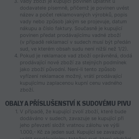
Vady zboží je kupující povinen uplatnit u 
dodavatele písemně, přičemž je povinen uvést 
název a počet reklamovaných výrobků, popis 
vady nebo způsob jakým se projevuje, datum 
nákupu a číslo faktury. Současně je kupující 
povinen předat prodávajícímu vadné zboží 
(v případě reklamací v sudech musí být předán 
sud, ve kterém obsah sudu není nižší než 1/2).
Pokud je reklamace vad zboží oprávněná, dodá 
prodávající nové zboží za stejných podmínek 
jako zboží původní. Není-li tento způsob 
vyřízení reklamace možný, vrátí prodávající 
kupujícímu zaplacenou kupní cenu vadného 
zboží.
OBALY A PŘÍSLUŠENSTVÍ K SUDOVÉMU PIVU
V případě, že kupující zvolí zboží, které bude 
dodáváno v sudech, zavazuje se kupující při 
jeho převzetí složit vratnou zálohu ve výši 
1.000,- Kč za jeden sud. Kupující se zavazuje 
vrátit prodávajícímu totožný sud, který obdržel 