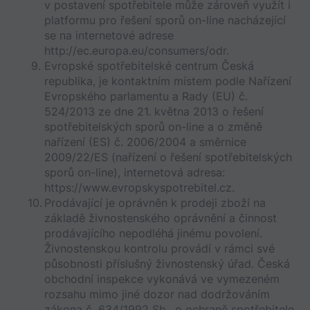
v postavení spotřebitele může zároveň využít i 
platformu pro řešení sporů on-line nacházející 
se na internetové adrese 
http://ec.europa.eu/consumers/odr.
Evropské spotřebitelské centrum Česká 
republika, je kontaktním místem podle Nařízení 
Evropského parlamentu a Rady (EU) č. 
524/2013 ze dne 21. května 2013 o řešení 
spotřebitelských sporů on-line a o změně 
nařízení (ES) č. 2006/2004 a směrnice 
2009/22/ES (nařízení o řešení spotřebitelských 
sporů on-line), internetová adresa: 
https://www.evropskyspotrebitel.cz.
Prodávající je oprávněn k prodeji zboží na 
základě živnostenského oprávnění a činnost 
prodávajícího nepodléhá jinému povolení. 
Živnostenskou kontrolu provádí v rámci své 
působnosti příslušný živnostenský úřad. Česká 
obchodní inspekce vykonává ve vymezeném 
rozsahu mimo jiné dozor nad dodržováním 
zákona č. 634/1992 Sb., o ochraně spotřebitele.