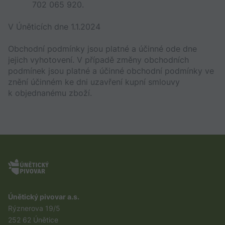
702 065 920.
V Úněticích dne 1.1.2024
Obchodní podmínky jsou platné a účinné ode dne 
jejich vyhotovení. V případě změny obchodních 
podmínek jsou platné a účinné obchodní podmínky ve 
znění účinném ke dni uzavření kupní smlouvy 
k objednanému zboží.
Únětický pivovar a.s.
Rýznerova 19/5
252 62 Únětice