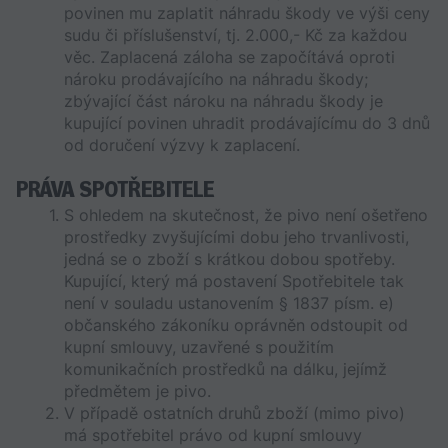
povinen mu zaplatit náhradu škody ve výši ceny 
sudu či příslušenství, tj. 2.000,- Kč za každou 
věc. Zaplacená záloha se započítává oproti 
nároku prodávajícího na náhradu škody; 
zbývající část nároku na náhradu škody je 
kupující povinen uhradit prodávajícímu do 3 dnů 
od doručení výzvy k zaplacení. 
PRÁVA SPOTŘEBITELE
S ohledem na skutečnost, že pivo není ošetřeno 
prostředky zvyšujícími dobu jeho trvanlivosti, 
jedná se o zboží s krátkou dobou spotřeby. 
Kupující, který má postavení Spotřebitele tak 
není v souladu ustanovením § 1837 písm. e) 
občanského zákoníku oprávněn odstoupit od 
kupní smlouvy, uzavřené s použitím 
komunikačních prostředků na dálku, jejímž 
předmětem je pivo.
V případě ostatních druhů zboží (mimo pivo) 
má spotřebitel právo od kupní smlouvy 