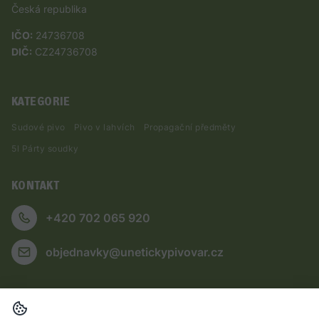
Česká republika
IČO:
24736708
DIČ:
CZ24736708
KATEGORIE
Sudové pivo
Pivo v lahvích
Propagační předměty
5l Párty soudky
KONTAKT
+420 702 065 920
objednavky@unetickypivovar.cz
OBCHODNÍ PODMÍNKY