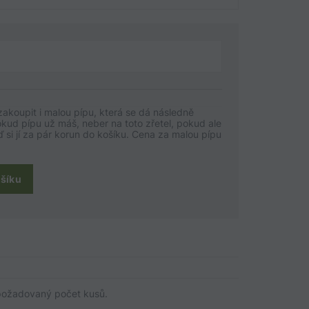
zakoupit i malou pípu, která se dá následně
kud pípu už máš, neber na toto zřetel, pokud ale
ď si jí za pár korun do košíku. Cena za malou pípu
ošíku
požadovaný počet kusů.