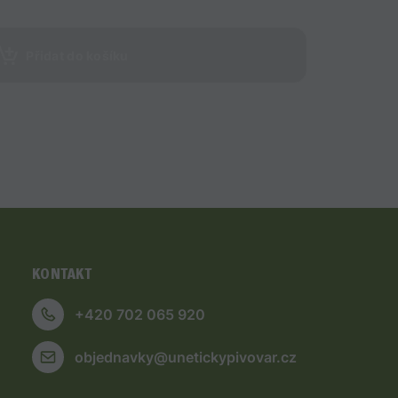
Přidat do košíku
KONTAKT
+420 702 065 920
objednavky@unetickypivovar.cz