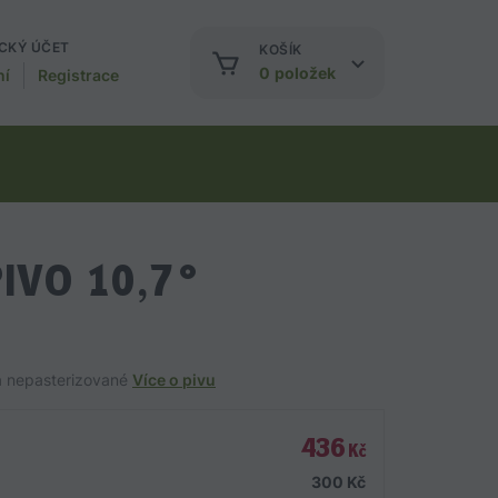
CKÝ ÚČET
KOŠÍK
0
položek
ní
Registrace
IVO 10,7°
 a nepasterizované
Více o pivu
436
Kč
300
Kč