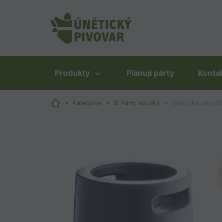
Produkty
Plánuji párty
Konta
Kategorie
5l Párty soudky
Únětické pivo 10