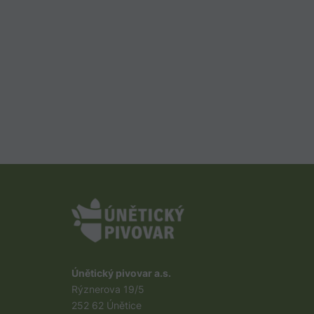
Únětický pivovar a.s.
Rýznerova 19/5
252 62 Únětice