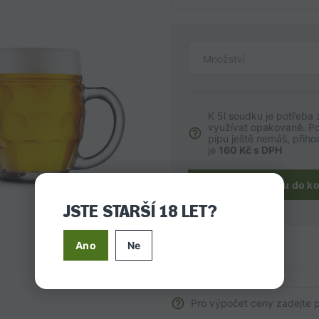
Množství
K 5l soudku je potřeba 
využívat opakovaně. Po
pípu ještě nemáš, přiho
je
160 Kč s DPH
Přidat malou pípu do k
JSTE STARŠÍ 18 LET?
Ano
Ne
SHRNUTÍ
Pro výpočet ceny zadejte 