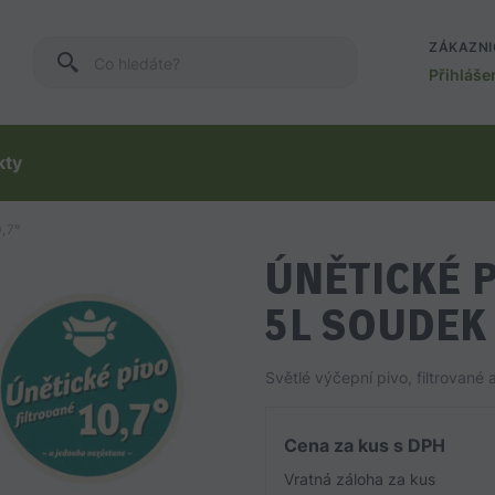
ZÁKAZNI
Co hledáte?
Přihláše
kty
,7°
ÚNĚTICKÉ P
5L SOUDEK
Světlé výčepní pivo, filtrované
Cena za kus s DPH
Vratná záloha za kus