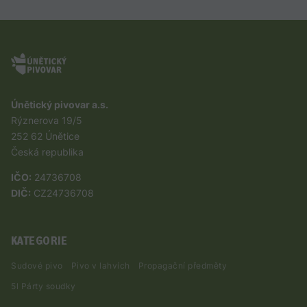
Únětický pivovar a.s.
Rýznerova 19/5
252 62 Únětice
Česká republika
IČO:
24736708
DIČ:
CZ24736708
KATEGORIE
Sudové pivo
Pivo v lahvích
Propagační předměty
5l Párty soudky