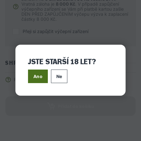
Vratná záloha je
8 000 Kč
. V případě zapůjčení
výčepního zařízení se Vám při platbě kartou zašle
DEN PŘED ZAPŮJČENÍM výčepu výzva k zaplacení
částky
8 000 Kč.
Přeji si zapůjčit výčepní zařízení
JSTE STARŠÍ 18 LET?
SHRNUTÍ
Ano
Ne
Pro výpočet ceny zadejte požadovaný počet kusů.
Přidat do košíku