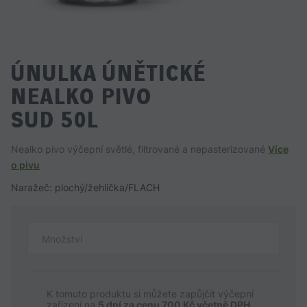
ÚNULKA ÚNĚTICKÉ
NEALKO PIVO
SUD 50L
Nealko pivo výčepní světlé, filtrované a nepasterizované
Více
o pivu
Naražeč: plochý/žehlička/FLACH
Množství
K tomuto produktu si můžete zapůjčit výčepní
zařízení na
5 dní za cenu 700 Kč včetně DPH
.