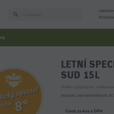
ZÁKAZNI
Co hledáte?
Přihláše
kty
LETNÍ SPEC
SUD 15L
Světlé výčepní pivo, nefiltrova
Naražeč: plochý/žehlička/FLA
Cena za kus s DPH