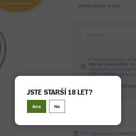
Vratná záloha za kus
Množství
K tomuto produktu si m
700 Kč včetně DPH
. Vr
výčepního zařízení se 
ZAPŮJČENÍM výčepu vý
Přeji si zapůjčit výčepn
JSTE STARŠÍ 18 LET?
Ano
Ne
SHRNUTÍ
Pro výpočet ceny zadejte 