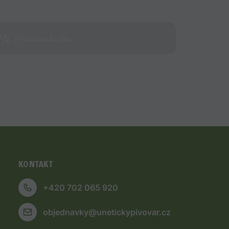
Přidat do košíku
KONTAKT
+420 702 065 920
objednavky@unetickypivovar.cz