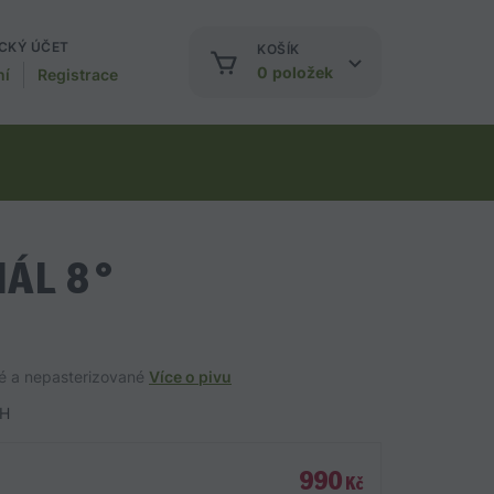
CKÝ ÚČET
KOŠÍK
0
položek
ní
Registrace
IÁL 8°
né a nepasterizované
Více o pivu
CH
990
Kč