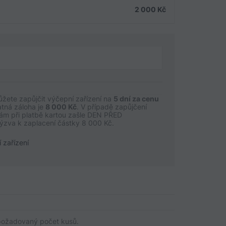
2 000
Kč
ůžete zapůjčit výčepní zařízení na
5 dní za cenu
atná záloha je
8 000 Kč
. V případě zapůjčení
Vám při platbě kartou zašle DEN PŘED
zva k zaplacení částky
8 000 Kč.
í zařízení
požadovaný počet kusů.