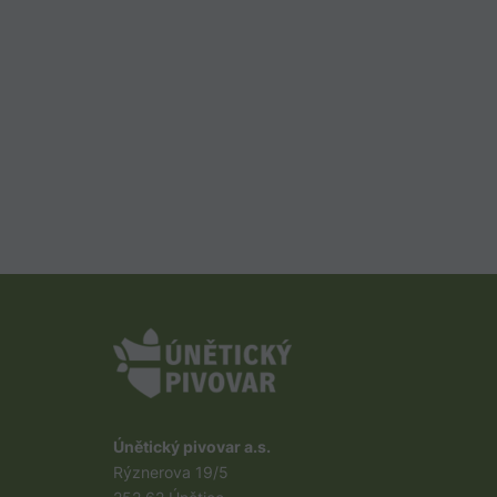
Únětický pivovar a.s.
Rýznerova 19/5